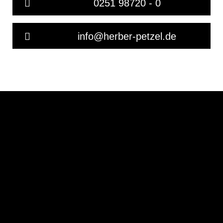
0251 98720 - 0
info@herber-petzel.de